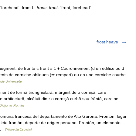
'
forehead
',
from
L
.
frons
,
front
-
'
front
,
forehead
'.
frost heave
ne, augment. de fronte « front » 1 ♦ Couronnement (d un édifice ou d
ments de corniche obliques (⇒ rempart) ou en une corniche courbe
die Universelle
nt de formă triunghiulară, mărginit de o cornişă, care
 arhitectură, alcătuit dintr o cornişă curbă sau frântă, care se
Dicționar Român
comuna francesa del departamento de Alto Garona. Frontón, lugar
Paleta frontón, deporte de origen peruano. Frontón, un elemento
n …
Wikipedia Español