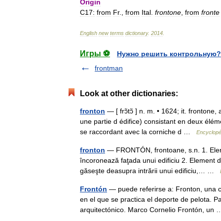
Origin
C17:
from
Fr
.,
from
Ital
.
frontone
,
from
fronte
English
new
terms
dictionary
.
2014
.
Игры ⚽
Нужно решить контрольную?
frontman
Look at other dictionaries:
fronton
— [ frɔ̃tɔ̃ ] n. m. • 1624; it. fronto
une partie d édifice) consistant en deux élé
se raccordant avec la corniche d …
Encyclopé
fronton
— FRONTÓN, frontoane, s.n. 1. Eleme
încoronează faţada unui edificiu 2. Element de
găseşte deasupra intrării unui edificiu,… …
Frontón
— puede referirse a: Fronton, una 
en el que se practica el deporte de pelota. 
arquitectónico. Marco Cornelio Frontón, u