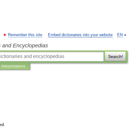
Remember this site
Embed dictionaries into your website
EN
s and Encyclopedias
Search!
Interpretations
ed
.