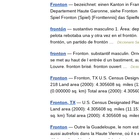
Fronton
— bezeichnet: einen Kanton in Fran
Departement Haute Garonne, siehe Fronton 
Spiel Fronton (Spiel) [Fronttennis] das Spi
frontón
— sustantivo masculino 1. Área: depo
pelota rebotaba una y otra vez en el frontón.
frontón, un partido de frontón …
Diccionario S
fronton
— Fronton. substantif masculin. Ornem
se met au haut de l entrée d un bastiment, a
Louvre. fronton brisé. fronton ouvert …
Dicti
Fronton
— Fronton, TX U.S. Census Designat
218 Land area (2000): 4.305608 sq. miles (1
(0.000000 sq. km) Total area (2000): 4.3
Fronton, TX
— U.S. Census Designated Place
Land area (2000): 4.305608 sq. miles (11.15
sq. km) Total area (2000): 4.305608 sq. m
Fronton
— Outre la Guadeloupe, le nom est s
aussi autrefois dans la Haute Vienne, où il s 