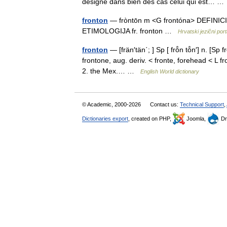
désigne dans bien des cas celui qui est… 
fronton
— fròntōn m <G frontóna> DEFINICIJA a
ETIMOLOGIJA fr. fronton …
Hrvatski jezični port
fronton
— [frän′tän΄; ] Sp [ frō̂n tō̂n′] n. [S
frontone, aug. deriv. < fronte, forehead < L f
2. the Mex.… …
English World dictionary
© Academic, 2000-2026
Contact us:
Technical Support
,
Dictionaries export
, created on PHP,
Joomla,
Dr