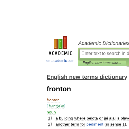
Academic Dictionarie
en-academic.com
English new terms dictionary
English new terms dictionary
fronton
fronton
[
'
frʌnt
(
ə
)
n
]
noun
1
》
a
building
where
pelota
or
jai
alai
is
play
2
》
another
term
for
pediment
(
in
sense
1
).