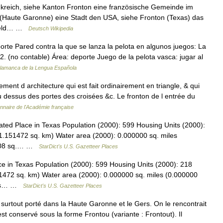
kreich, siehe Kanton Fronton eine französische Gemeinde im
(Haute Garonne) eine Stadt den USA, siehe Fronton (Texas) das
elfeld… …
Deutsch Wikipedia
rte Pared contra la que se lanza la pelota en algunos juegos: La
 2. (no contable) Área: deporte Juego de la pelota vasca: jugar al
alamanca de la Lengua Española
ent d architecture qui est fait ordinairement en triangle, & qui
u dessus des portes des croisées &c. Le fronton de l entrée du
onnaire de l'Académie française
ed Place in Texas Population (2000): 599 Housing Units (2000):
1.151472 sq. km) Water area (2000): 0.000000 sq. miles
05608 sq.… …
StarDict's U.S. Gazetteer Places
 in Texas Population (2000): 599 Housing Units (2000): 218
1472 sq. km) Water area (2000): 0.000000 sq. miles (0.000000
iles… …
StarDict's U.S. Gazetteer Places
urtout porté dans la Haute Garonne et le Gers. On le rencontrait
est conservé sous la forme Frontou (variante : Frontout). Il