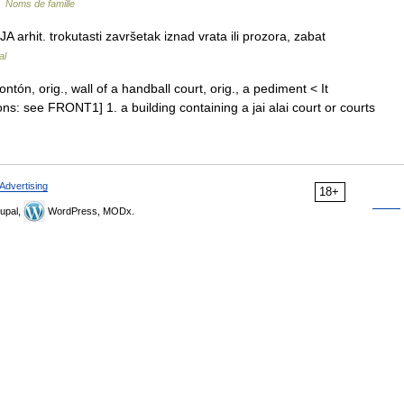
…
Noms de famille
rhit. trokutasti završetak iznad vrata ili prozora, zabat
al
p frontón, orig., wall of a handball court, orig., a pediment < It
rons: see FRONT1] 1. a building containing a jai alai court or courts
Advertising
18+
upal,
WordPress, MODx.